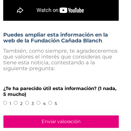
Puedes ampliar esta información en la
web de la Fundación Cañada Blanch
.
También, como siempre, te agradeceremos
que valores el interés que consideras que
tiene esta noticia, contestando a la
siguiente pregunta:
¿Te ha parecido útil esta información? (1 nada,
5 mucho)
1
2
3
4
5