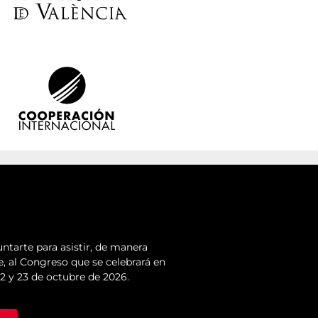
ntarte para asistir, de manera
e, al Congreso que se celebrará en
22 y 23 de octubre de 2026.