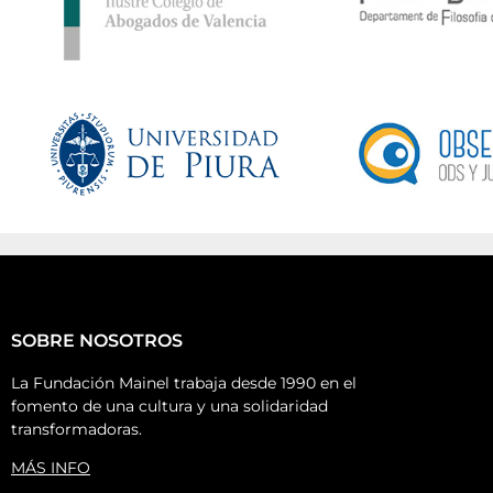
SOBRE NOSOTROS
La Fundación Mainel trabaja desde 1990 en el
fomento de una cultura y una solidaridad
transformadoras.
MÁS INFO