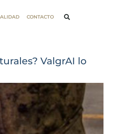
ALIDAD
CONTACTO
urales? ValgrAI lo