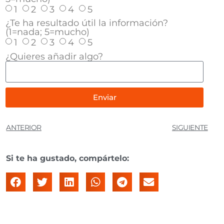
1
2
3
4
5
¿Te ha resultado útil la información?
(1=nada; 5=mucho)
1
2
3
4
5
¿Quieres añadir algo?
Enviar
ANTERIOR
SIGUIENTE
Si te ha gustado, compártelo: