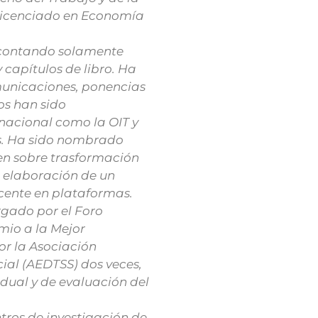
 Licenciado en Economía
 contando solamente
 capítulos de libro. Ha
omunicaciones, ponencias
os han sido
rnacional como la OIT y
s. Ha sido nombrado
en sobre trasformación
la elaboración de un
cente en plataformas.
gado por el Foro
mio a la Mejor
or la Asociación
ial (AEDTSS) dos veces,
 dual y de evaluación del
tros de investigación de